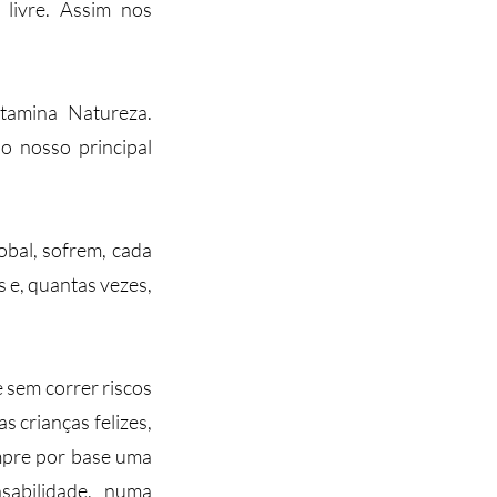
 livre. Assim nos
itamina Natureza.
o nosso principal
obal, sofrem, cada
 e, quantas vezes,
e sem correr riscos
 crianças felizes,
empre por base uma
sabilidade, numa