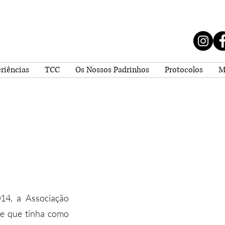
riências
TCC
Os Nossos Padrinhos
Protocolos
M
14, a Associação
 e que tinha como