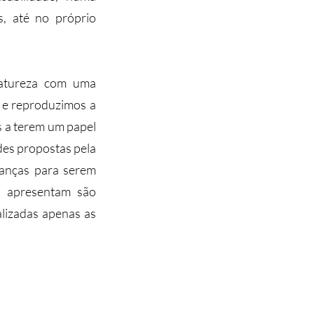
, até no próprio
natureza com uma
a e reproduzimos a
as a terem um papel
des propostas pela
ianças para serem
s apresentam são
alizadas apenas as