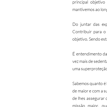
principal objetiv
mantivemos ao long
Do juntar das exp
Contribuir para o
objetivo. Sendo est
É entendimento da 
vez mais de sedent
uma superproteção f
Sabemos quanto é bo
de maior e com a s
de lhes assegurar 
missão maior, qu