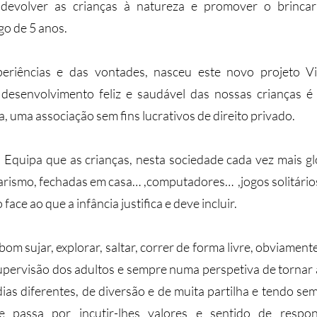
o devolver as crianças à natureza e promover o brincar
o de 5 anos.
eriências e das vontades, nasceu este novo projeto V
 desenvolvimento feliz e saudável das nossas crianças é 
a, uma associação sem fins lucrativos de direito privado.
Equipa que as crianças, nesta sociedade cada vez mais gl
arismo, fechadas em casa… ,computadores… ,jogos solitários
ace ao que a infância justifica e deve incluir.
m sujar, explorar, saltar, correr de forma livre, obviament
upervisão dos adultos e sempre numa perspetiva de tornar as
dias diferentes, de diversão e de muita partilha e tendo s
e passa por incutir-lhes valores e sentido de respon