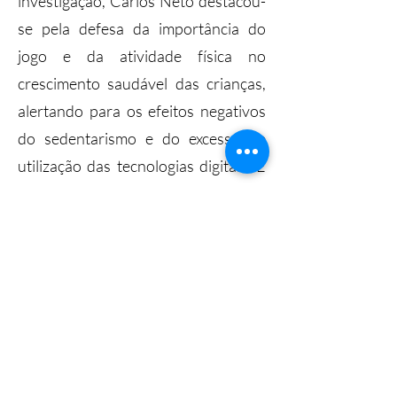
investigação, Carlos Neto destacou-
se pela defesa da importância do
jogo e da atividade física no
crescimento saudável das crianças,
alertando para os efeitos negativos
do sedentarismo e do excesso de
utilização das tecnologias digitais. É
autor de diversas obras científicas e
pedagógicas e tem colaborado em
projetos nacionais e internacionais
relacionados com a educação, a
saúde e o desenvolvimento infantil.
O seu trabalho tem contribuído
significativamente para a valorização
do brincar como um direito